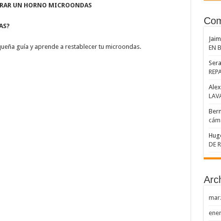
 30 MODELOS DE SILLA DE RUEDAS
RAR UN HORNO MICROONDAS
E ACOMETIDA ELECTRICA
Com
AS?
ebles en 4 pasos
Jai
queña guía y aprende a restablecer tu microondas.
EN 
 MAS ENERGIA GASTAN ESTANDO APAGADO
Sera
REP
Alex
LAV
Ber
cáma
Hug
DE 
Arc
mar
ene