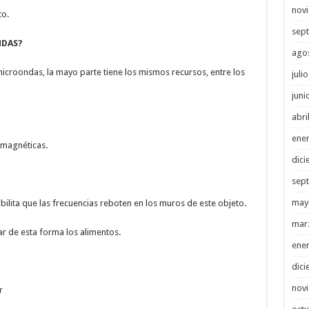
nov
to.
sep
NDAS?
ago
croondas, la mayo parte tiene los mismos recursos, entre los
juli
juni
abri
ene
omagnéticas.
dici
sep
may
ibilita que las frecuencias reboten en los muros de este objeto.
mar
ar de esta forma los alimentos.
ene
dici
nov
r