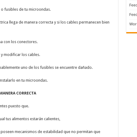
Feed
 o fusibles de tu microondas.
Feed
éctrica llega de manera correcta y si los cables permanecen bien
Wor
ma con los conectores.
y modificar los cables.
obablemente uno de los fusibles se encuentre dañado.
nstalarlo en tu microondas.
E MANERA CORRECTA
ntes puesto que.
ual tus alimentos estarán calientes,
 poseen mecanismos de estabilidad que no permitan que