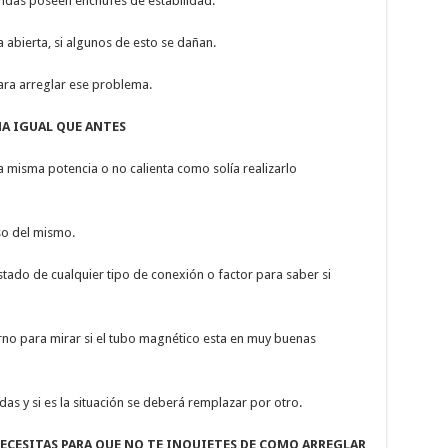
ndas poseen enchufes de estabilidad.
a abierta, si algunos de esto se dañan.
para arreglar ese problema.
A IGUAL QUE ANTES
a misma potencia o no calienta como solía realizarlo
o del mismo.
 estado de cualquier tipo de conexión o factor para saber si
rno para mirar si el tubo magnético esta en muy buenas
as y si es la situación se deberá remplazar por otro.
CESITAS PARA QUE NO TE INQUIETES DE COMO ARREGLAR