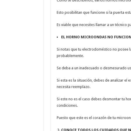
Como te describimos, varios hornos microo
Esto posibilitan que funcione si la puerta est
Es viable que necesites llamar a un técnico 
EL HORNO MICROONDAS NO FUNCION
Si notas que tu electrodoméstico no posee l
probablemente.
Se deba a un inadecuado o desmesurado us
Si esta es la situación, debes de analizar el
necesita reemplazo.
Si este no es el caso debes desmontar tu ho
condiciones.
Puesto que este es el corazón de tu microond
CONOCE TODOS LOS CUIDADOS QUE NE