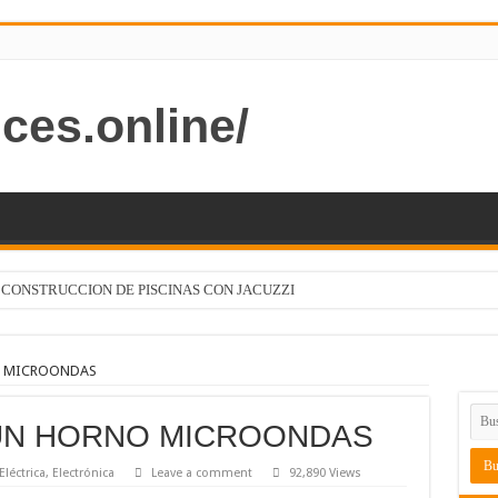
ces.online/
 CONSTRUCCION DE PISCINAS CON JACUZZI
 CODIGOS ELECTRICOS FUNCION
ONES EN BAJA TENSION PARA ELECTRICISTAS
O MICROONDAS
EL SISTEMAS ELECTRICOS Y ELECTRONICOS DE LOS VEHICULOS
UN HORNO MICROONDAS
R Y HERRERO EN ESTADOS UNIDOS
n Excel de instalación eléctrica
Eléctrica
,
Electrónica
Leave a comment
92,890 Views