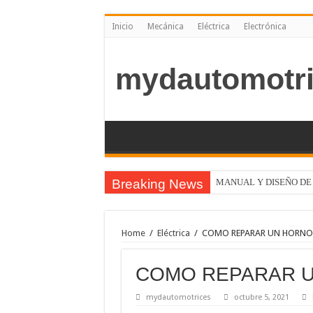
Inicio
Mecánica
Eléctrica
Electrónica
mydautomotri
Breaking News
MANUAL Y DISEÑO DE
APRENDA CABLEADO Y
MANUAL DE INSTALACI
Home
/
Eléctrica
/
COMO REPARAR UN HORN
APRENDA A REPARAR 
COMO REPARAR 
TRABAJO DE SOLDADO
Plantilla de presupuesto e
mydautomotrices
octubre 5, 2021