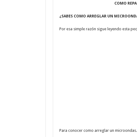
APRENDA A CONSTRUIR
COMO REPA
MANUAL COMPLETO D
¿SABES COMO ARREGLAR UN MICROOND
Manual de tapizado de mu
Por esa simple razón sigue leyendo esta pe
LOS 7 APARATOS QUE
Para conocer como arreglar un microondas.