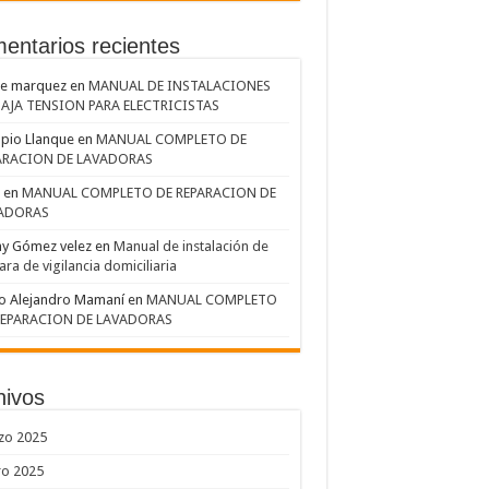
entarios recientes
me marquez
en
MANUAL DE INSTALACIONES
BAJA TENSION PARA ELECTRICISTAS
pio Llanque
en
MANUAL COMPLETO DE
ARACION DE LAVADORAS
en
MANUAL COMPLETO DE REPARACION DE
ADORAS
ny Gómez velez
en
Manual de instalación de
ra de vigilancia domiciliaria
o Alejandro Mamaní
en
MANUAL COMPLETO
REPARACION DE LAVADORAS
hivos
zo 2025
ro 2025