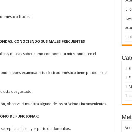
octu
juli
odoméstico fracasa.
nov
octu
sep
ONDAS, CONOCIENDO SUS MALES FRECUENTES
fallas y deseas saber como componer tu microondas en el
Cat
El
donde debes examinar si tu electrodoméstico tiene perdidas de
E
M
e esta desgastado.
U
ión, observa si muestra alguno de los próximos inconvenientes.
Met
DONO DE FUNCIONAR:
Acc
se repite en la mayor parte de domicilios.