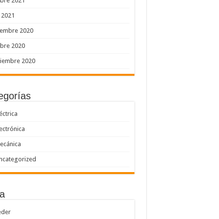
bre 2021
o 2021
iembre 2020
bre 2020
tiembre 2020
egorías
éctrica
lectrónica
ecánica
ncategorized
a
eder