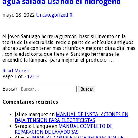
agua salada usando el hidrogeno
mayo 28, 2022
Uncategorized
0
el joven Santiago herrera guzmán baso su invento en la
teoría de la electrolisis reciclo parte de vehículos antiguos
ahora sueña con tener mas triunfos y mejorar día a día mas
. con la edad corta que tiene a Santiago herrera se le
encendió la lámpara para mejorar el producto …
Read More »
Page 1 of 3
1
2
3
»
Buscar:
Comentarios recientes
Jaime marquez
en
MANUAL DE INSTALACIONES EN
BAJA TENSION PARA ELECTRICISTAS
Serapio Llanque
en
MANUAL COMPLETO DE
REPARACION DE LAVADORAS
Alex
en
MANUAL COMPLETO DE REPARACION DE