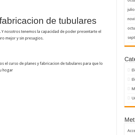
octu
juli
fabricacion de tubulares
nov
octu
e. Y nosotros tenemos la capacidad de poder presentarte el
sep
ro mejor y sin presagios.
Cat
os el curso de planes y fabricacion de tubulares para que lo
u hogar
El
E
M
U
Met
Acc