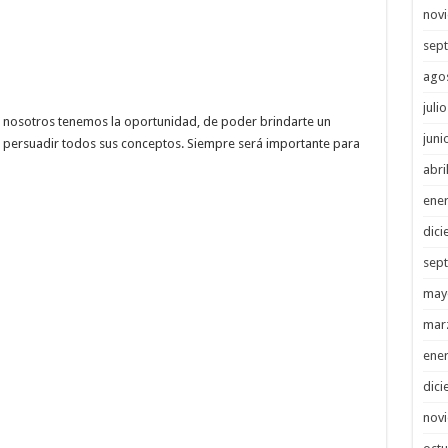
nov
sep
ago
juli
nosotros tenemos la oportunidad, de poder brindarte un
juni
 persuadir todos sus conceptos. Siempre será importante para
abri
ene
dici
sep
may
mar
ene
dici
nov