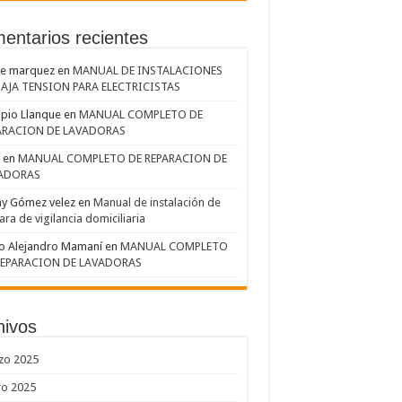
entarios recientes
me marquez
en
MANUAL DE INSTALACIONES
BAJA TENSION PARA ELECTRICISTAS
pio Llanque
en
MANUAL COMPLETO DE
ARACION DE LAVADORAS
en
MANUAL COMPLETO DE REPARACION DE
ADORAS
ny Gómez velez
en
Manual de instalación de
ra de vigilancia domiciliaria
o Alejandro Mamaní
en
MANUAL COMPLETO
REPARACION DE LAVADORAS
hivos
zo 2025
ro 2025