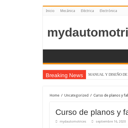
Inicio
Mecánica
Eléctrica
Electrónica
mydautomotri
Breaking News
MANUAL Y DISEÑO DE
APRENDA CABLEADO Y
Home
/
Uncategorized
/
Curso de planos y fa
Curso de planos y f
mydautomotrices
septiembre 16, 2020