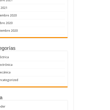
bre 2021
o 2021
iembre 2020
bre 2020
tiembre 2020
egorías
éctrica
lectrónica
ecánica
ncategorized
a
eder