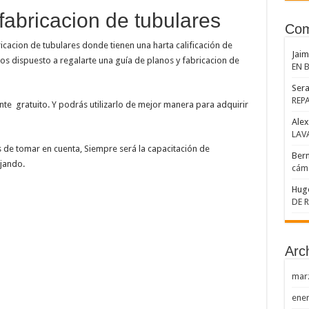
fabricacion de tubulares
Com
icacion de tubulares donde tienen una harta calificación de
Jai
s dispuesto a regalarte una guía de planos y fabricacion de
EN 
Sera
REP
te gratuito. Y podrás utilizarlo de mejor manera para adquirir
Alex
LAV
de tomar en cuenta, Siempre será la capacitación de
Ber
jando.
cáma
Hug
DE 
Arc
mar
ene